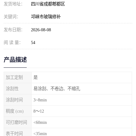
发货地址：
四川省成都郫都区
关键词：
邛崃市玻璃修补
发布日期：
2026-08-08
阅 读 量：
54
产品描述
加工定制
是
涂刮性
易涂刮、不卷边、不缩孔
涂刮时间
3~8min
稠度 (cm)
8～12
可打磨时间
<60min
表干时间
<35min