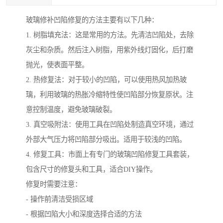
玻璃修补凹陷修复的方法主要有以下几种：
1. 树脂填充法：这是常用的方法。先清洁凹陷处，去除
灰尘和杂质。然后注入树脂，用紫外线灯固化，后打磨
抛光，使表面平整。
2. 热修复法：对于较小的凹陷，可以使用热风加热玻
璃，利用玻璃的热胀冷缩特性使凹陷部分恢复原状。注
意控制温度，避免玻璃破裂。
3. 真空吸附法：使用工具在凹陷处制造真空环境，通过
外部大气压力将凹陷部分吸出。适用于较浅的凹陷。
4. 修复工具：市面上有专门的玻璃凹陷修复工具套装，
包含尺寸的修复头和工具，适合DIY操作。
修复时需要注意：
- 操作前清洁受损区域
- 根据凹陷大小和深度选择合适的方法