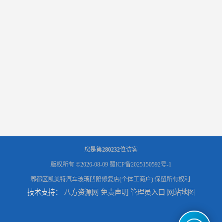
您是第
280232
位访客
版权所有 ©2026-08-09
蜀ICP备2025150592号-1
郫都区凯美特汽车玻璃凹陷修复店(个体工商户)
保留所有权利.
技术支持：
八方资源网
免责声明
管理员入口
网站地图