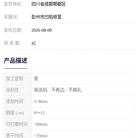
发货地址：
四川省成都郫都区
关键词：
彭州市凹陷修复
发布日期：
2026-08-09
阅 读 量：
42
产品描述
加工定制
是
涂刮性
易涂刮、不卷边、不缩孔
涂刮时间
3~8min
稠度 (cm)
8～12
可打磨时间
<60min
表干时间
<35min