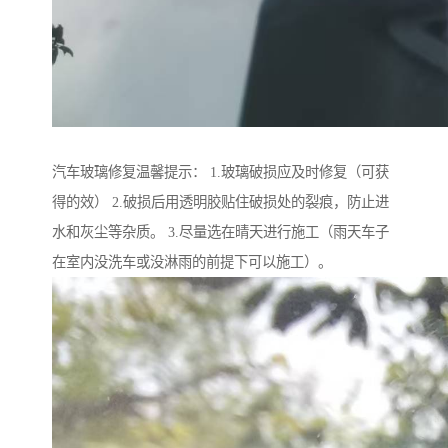
汽车玻璃修复温馨提示： 1.玻璃破损应及时修复（可获
得的效） 2.破损后用透明胶贴住破损处的裂痕，防止进
水和灰尘等杂质。 3.尽量选在晴天进行施工（雨天车子
在室内没洗车或没淋雨的前提下可以施工）。