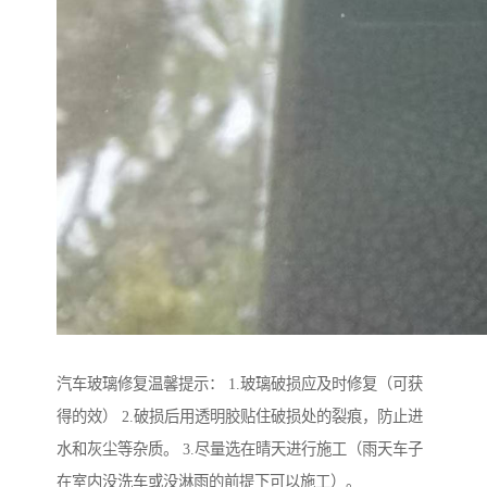
汽车玻璃修复温馨提示： 1.玻璃破损应及时修复（可获
得的效） 2.破损后用透明胶贴住破损处的裂痕，防止进
水和灰尘等杂质。 3.尽量选在晴天进行施工（雨天车子
在室内没洗车或没淋雨的前提下可以施工）。