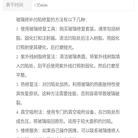
表干时间
<35min
玻璃修补凹陷修复的方法有以下几种：
1. 使用玻璃修复工具：购买玻璃修复套装，通常包括树
脂、固化灯和注射器。清洁凹陷处后注入树脂，用固化
灯照射使其硬化，后打磨抛光。
2. 紫外线树脂修复法：清洁玻璃表面，将紫外线树脂填
入凹陷处，刮平后使用紫外线灯照射固化，然后打磨至
平整。
3. 热修复法：对凹陷处加热，利用玻璃的热膨胀特性使
其恢复原状。这种方法需要技能，否则容易导致玻璃破
裂。
4. 真空吸附法：使用专门的真空吸附设备，在凹陷处形
成负压，将玻璃吸回原形。适用于较大面积的凹陷。
5. 维修服务：如果自己操作困难，可以联系玻璃维修人