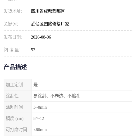
发货地址：
四川省成都郫都区
关键词：
武侯区凹陷修复厂家
发布日期：
2026-08-06
阅 读 量：
52
产品描述
加工定制
是
涂刮性
易涂刮、不卷边、不缩孔
涂刮时间
3~8min
稠度 (cm)
8～12
可打磨时间
<60min