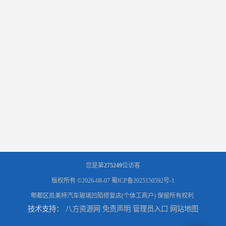
您是第
275249
位访客
版权所有 ©2026-08-07
蜀ICP备2025150592号-1
郫都区凯美特汽车玻璃凹陷修复店(个体工商户)
保留所有权利.
技术支持：
八方资源网
免责声明
管理员入口
网站地图