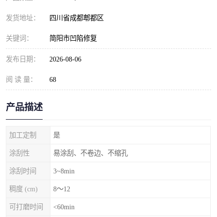
发货地址：
四川省成都郫都区
关键词：
简阳市凹陷修复
发布日期：
2026-08-06
阅 读 量：
68
产品描述
加工定制
是
涂刮性
易涂刮、不卷边、不缩孔
涂刮时间
3~8min
稠度 (cm)
8～12
可打磨时间
<60min