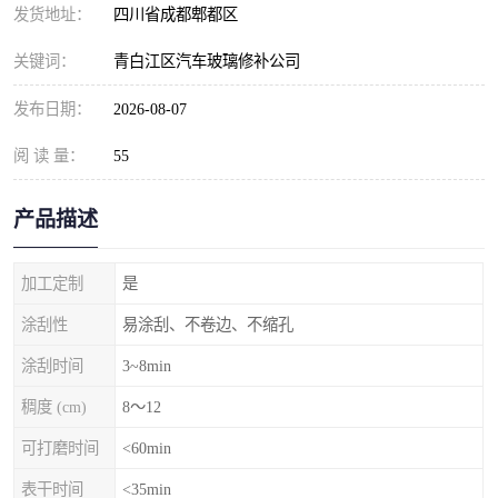
发货地址：
四川省成都郫都区
关键词：
青白江区汽车玻璃修补公司
发布日期：
2026-08-07
阅 读 量：
55
产品描述
加工定制
是
涂刮性
易涂刮、不卷边、不缩孔
涂刮时间
3~8min
稠度 (cm)
8～12
可打磨时间
<60min
表干时间
<35min