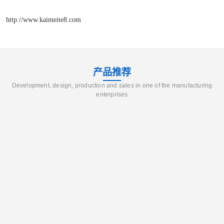
http://www.kaimeite8.com
产品推荐
Development, design, production and sales in one of the manufacturing
enterprises