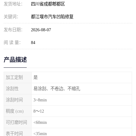
发货地址：
四川省成都郫都区
关键词：
都江堰市汽车凹陷修复
发布日期：
2026-08-07
阅 读 量：
84
产品描述
加工定制
是
涂刮性
易涂刮、不卷边、不缩孔
涂刮时间
3~8min
稠度 (cm)
8～12
可打磨时间
<60min
表干时间
<35min