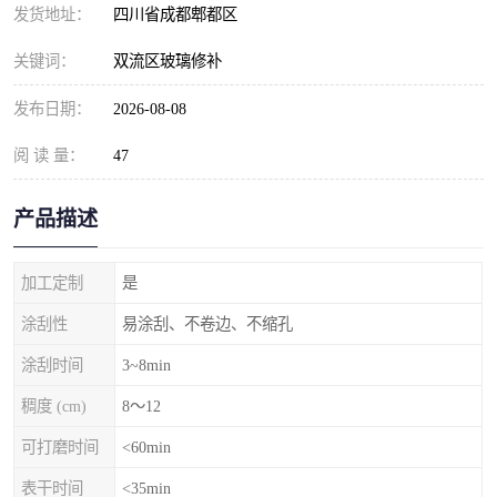
发货地址：
四川省成都郫都区
关键词：
双流区玻璃修补
发布日期：
2026-08-08
阅 读 量：
47
产品描述
加工定制
是
涂刮性
易涂刮、不卷边、不缩孔
涂刮时间
3~8min
稠度 (cm)
8～12
可打磨时间
<60min
表干时间
<35min