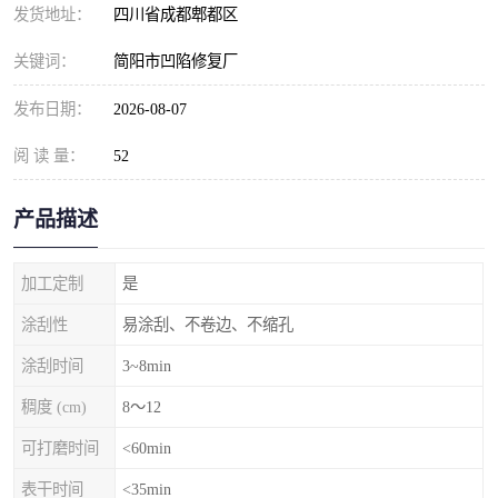
发货地址：
四川省成都郫都区
关键词：
简阳市凹陷修复厂
发布日期：
2026-08-07
阅 读 量：
52
产品描述
加工定制
是
涂刮性
易涂刮、不卷边、不缩孔
涂刮时间
3~8min
稠度 (cm)
8～12
可打磨时间
<60min
表干时间
<35min