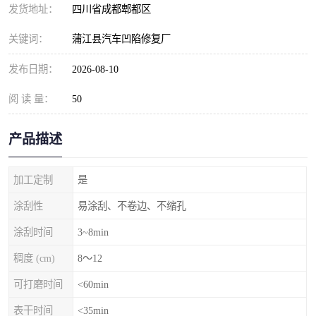
发货地址：
四川省成都郫都区
关键词：
蒲江县汽车凹陷修复厂
发布日期：
2026-08-10
阅 读 量：
50
产品描述
加工定制
是
涂刮性
易涂刮、不卷边、不缩孔
涂刮时间
3~8min
稠度 (cm)
8～12
可打磨时间
<60min
表干时间
<35min