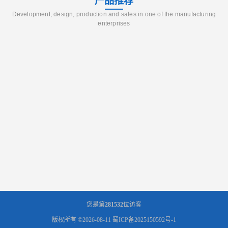
产品推荐
Development, design, production and sales in one of the manufacturing
enterprises
您是第
281532
位访客
版权所有 ©2026-08-11
蜀ICP备2025150592号-1