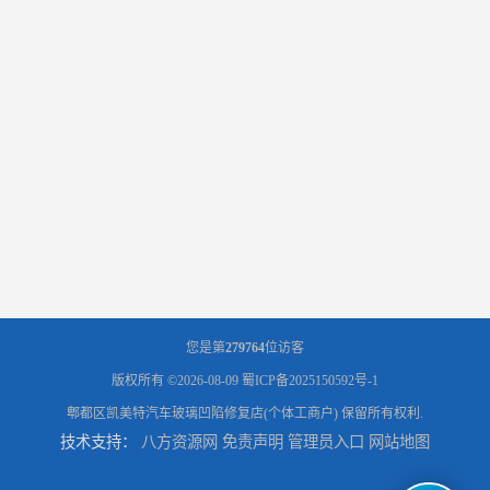
您是第
279764
位访客
版权所有 ©2026-08-09
蜀ICP备2025150592号-1
郫都区凯美特汽车玻璃凹陷修复店(个体工商户)
保留所有权利.
技术支持：
八方资源网
免责声明
管理员入口
网站地图