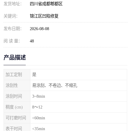
发货地址：
四川省成都郫都区
关键词：
锦江区凹陷修复
发布日期：
2026-08-08
阅 读 量：
48
产品描述
加工定制
是
涂刮性
易涂刮、不卷边、不缩孔
涂刮时间
3~8min
稠度 (cm)
8～12
可打磨时间
<60min
表干时间
<35min