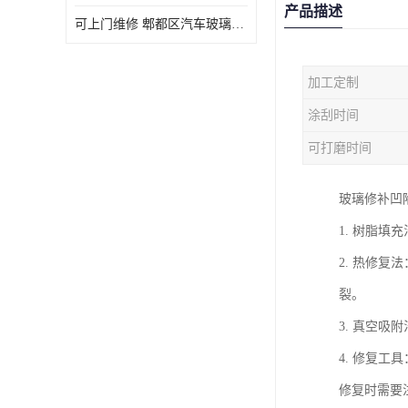
产品描述
可上门维修 郫都区汽车玻璃修补电话
加工定制
涂刮时间
可打磨时间
玻璃修补凹
1. 树脂
2. 热修
裂。
3. 真空
4. 修复
修复时需要