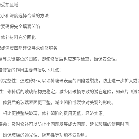
洁受损区域
陷大小和深度选择合适的方法
充时要确保完全填满凹陷
要让修补材料充分固化
面积或深度凹陷建议寻求维修服务
璃等关键部位的凹陷，即使修复后也应定期检查，确保安全性。
陷修复的作用主要包括以下几点：
玻璃的完整性：通过修补可以填补玻璃表面的凹陷或裂纹，防止进一步扩大或
安全性：修补后的玻璃结构更稳定，减少因破损导致的潜在危险，如碎片飞溅
外观：修复后的玻璃表面更平整，减少凹陷或裂纹对美观的影响。
成本：相比更换整块玻璃，修补凹陷的费用更低，经济实惠。
使用寿命：及时修补可以防止小问题发展成大问题，延长玻璃的使用时间。
功能：确保玻璃的透光性、隔热性等功能不受影响。