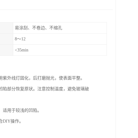
易涂刮、不卷边、不缩孔
8～12
<35min
，用紫外线灯固化，后打磨抛光，使表面平整。
使凹陷部分恢复原状。注意控制温度，避免玻璃破
出。适用于较浅的凹陷。
DIY操作。