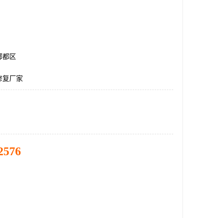
郫都区
修复厂家
2576