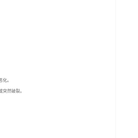
恶化。
或突然破裂。