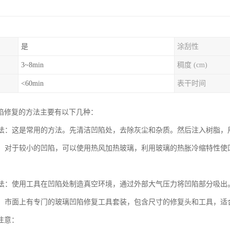
是
涂刮性
3~8min
稠度 (cm)
<60min
表干时间
陷修复的方法主要有以下几种：
填充法：这是常用的方法。先清洁凹陷处，去除灰尘和杂质。然后注入树脂
复法：对于较小的凹陷，可以使用热风加热玻璃，利用玻璃的热胀冷缩特性
吸附法：使用工具在凹陷处制造真空环境，通过外部大气压力将凹陷部分吸
工具：市面上有专门的玻璃凹陷修复工具套装，包含尺寸的修复头和工具，适合
注意：