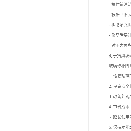
- 操作前清
- 根据凹
- 树脂填
- 修复后
- 对于大
对于挡风玻
玻璃修补凹
1. 恢复
2. 提高
3. 改善
4. 节省
5. 延长
6. 保持