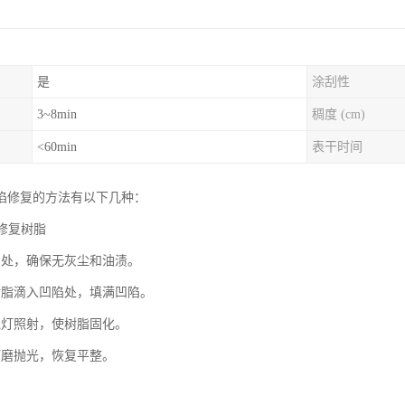
是
涂刮性
3~8min
稠度 (cm)
<60min
表干时间
陷修复的方法有以下几种：
璃修复树脂
陷处，确保无灰尘和油渍。
树脂滴入凹陷处，填满凹陷。
线灯照射，使树脂固化。
打磨抛光，恢复平整。