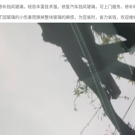
修补挡风玻璃，经验丰富技术强，修复汽车挡风玻璃，可上门服务，修补时
了因玻璃的小伤害而换掉整块玻璃的麻烦，为您省时，省力省钱，欢迎维