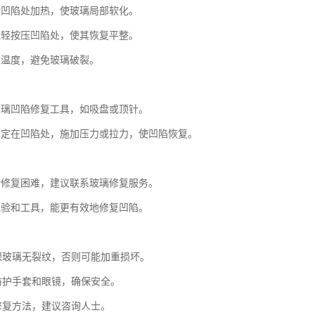
对凹陷处加热，使玻璃局部软化。
轻轻按压凹陷处，使其恢复平整。
制温度，避免玻璃破裂。
玻璃凹陷修复工具，如吸盘或顶针。
固定在凹陷处，施加压力或拉力，使凹陷恢复。
行修复困难，建议联系玻璃修复服务。
经验和工具，能更有效地修复凹陷。
确保玻璃无裂纹，否则可能加重损坏。
戴防护手套和眼镜，确保安全。
定修复方法，建议咨询人士。