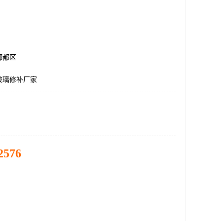
郫都区
玻璃修补厂家
2576