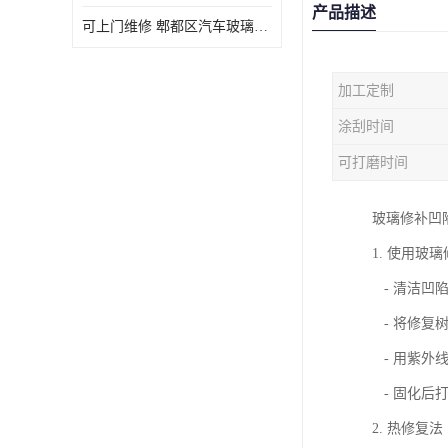
产品描述
可上门维修 郫都区汽车玻璃修补电话
加工定制
涂刮时间
可打磨时间
玻璃修补凹
1. 使用玻
- 清洁凹
- 将修复
- 用紫外
- 固化后
2. 热修复法