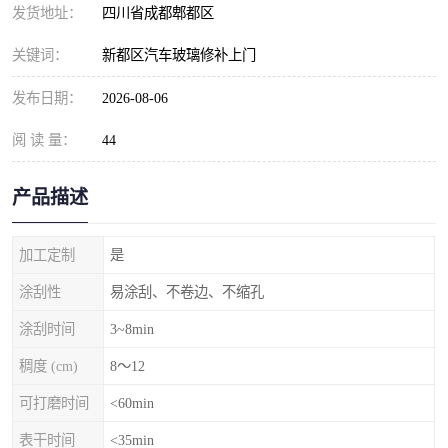
发货地址：
四川省成都郫都区
关键词：
新都区汽车玻璃修补上门
发布日期：
2026-08-06
阅 读 量：
44
产品描述
加工定制
是
涂刮性
易涂刮、不卷边、不缩孔
涂刮时间
3~8min
稠度 (cm)
8～12
可打磨时间
<60min
表干时间
<35min