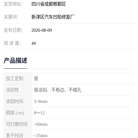
发货地址：
四川省成都郫都区
关键词：
新津区汽车凹陷修复厂
发布日期：
2026-08-09
阅 读 量：
44
产品描述
加工定制
是
涂刮性
易涂刮、不卷边、不缩孔
涂刮时间
3~8min
稠度 (cm)
8～12
可打磨时间
<60min
表干时间
<35min