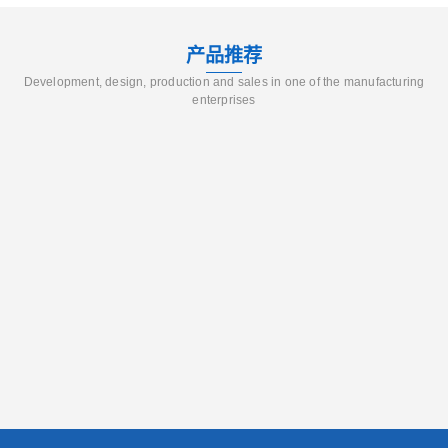
产品推荐
Development, design, production and sales in one of the manufacturing
enterprises