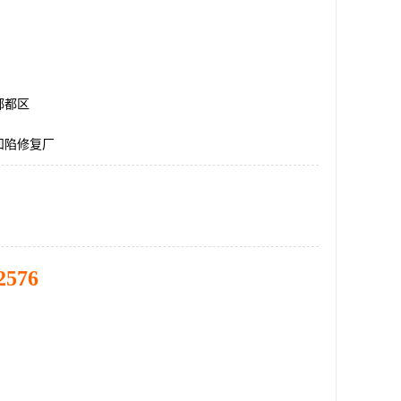
郫都区
凹陷修复厂
2576