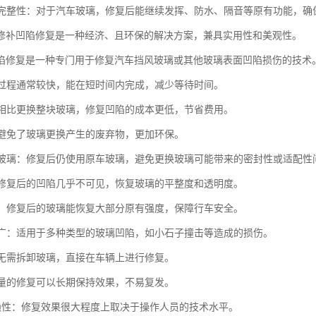
功能完整性：对于汽车玻璃，修复后能继续发挥、防水、隔音等原有功能，
修补凹陷修复是一种经济、且环保的解决方案，兼具实用性和美观性。
陷修复是一种专门用于修复汽车挡风玻璃或其他玻璃表面凹陷损伤的技术
修复过程通常较快，能在短时间内完成，减少等待时间。
性：相比更换整块玻璃，修复凹陷的成本更低，节省费用。
性：避免了玻璃更换产生的废弃物，更加环保。
原厂玻璃：修复后仍使用原车玻璃，避免更换玻璃可能带来的密封性或适配性
性：修复后的凹陷几乎不可见，恢复玻璃的平整度和透明度。
恢复：修复后的玻璃能恢复大部分原有强度，保障行车安全。
范围广：适用于多种类型的玻璃凹陷，如小石子撞击等造成的损伤。
性：无需拆卸玻璃，直接在车辆上进行修复。
性：量的修复可以长期保持效果，不易复发。
术依赖性：修复效果很大程度上取决于操作人员的技术水平。