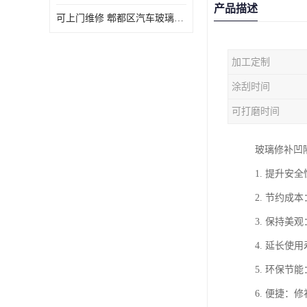
产品描述
可上门维修 郫都区汽车玻璃修补电话
加工定制
涂刮时间
可打磨时间
玻璃修补凹
1. 提升
2. 节约
3. 保持
4. 延长
5. 环保
6. 便捷