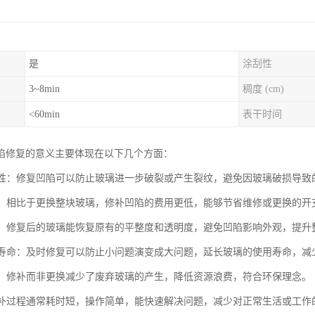
是
涂刮性
3~8min
稠度 (cm)
<60min
表干时间
陷修复的意义主要体现在以下几个方面：
安全性：修复凹陷可以防止玻璃进一步破裂或产生裂纹，避免因玻璃破损导
成本：相比于更换整块玻璃，修补凹陷的费用更低，能够节省维修或更换的
美观：修复后的玻璃能恢复原有的平整度和透明度，避免凹陷影响外观，提升
使用寿命：及时修复可以防止小问题演变成大问题，延长玻璃的使用寿命，
节能：修补而非更换减少了废弃玻璃的产生，降低资源浪费，符合环保理念。
：修补过程通常耗时短，操作简单，能快速解决问题，减少对正常生活或工作