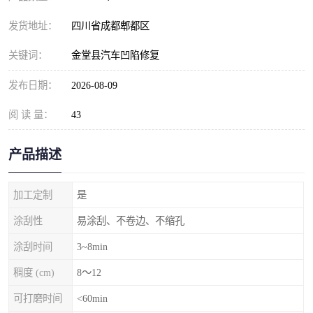
发货地址：
四川省成都郫都区
关键词：
金堂县汽车凹陷修复
发布日期：
2026-08-09
阅 读 量：
43
产品描述
加工定制
是
涂刮性
易涂刮、不卷边、不缩孔
涂刮时间
3~8min
稠度 (cm)
8～12
可打磨时间
<60min