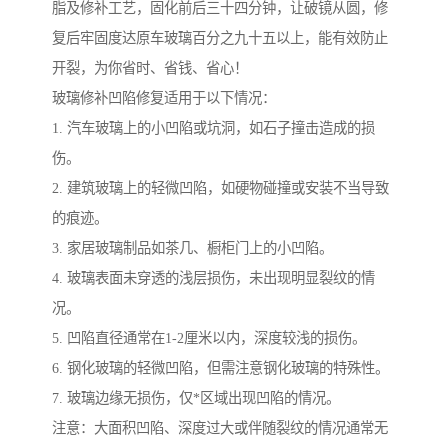
脂及修补工艺，固化前后三十四分钟，让破镜从圆，修
复后牢固度达原车玻璃百分之九十五以上，能有效防止
开裂，为你省时、省钱、省心！
玻璃修补凹陷修复适用于以下情况：
1. 汽车玻璃上的小凹陷或坑洞，如石子撞击造成的损
伤。
2. 建筑玻璃上的轻微凹陷，如硬物碰撞或安装不当导致
的痕迹。
3. 家居玻璃制品如茶几、橱柜门上的小凹陷。
4. 玻璃表面未穿透的浅层损伤，未出现明显裂纹的情
况。
5. 凹陷直径通常在1-2厘米以内，深度较浅的损伤。
6. 钢化玻璃的轻微凹陷，但需注意钢化玻璃的特殊性。
7. 玻璃边缘无损伤，仅*区域出现凹陷的情况。
注意：大面积凹陷、深度过大或伴随裂纹的情况通常无