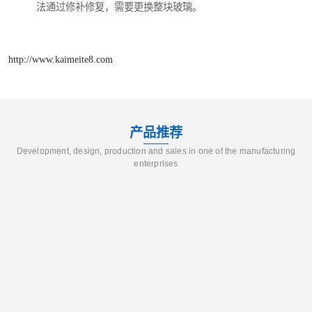
法通过修补修复，需要更换整块玻璃。
http://www.kaimeite8.com
产品推荐
Development, design, production and sales in one of the manufacturing
enterprises