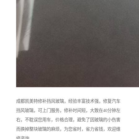
成都凯美特修补挡风玻璃，经验丰富技术强，修复汽车
挡风玻璃，可上门服务，修补时间短，大致在40分钟左
右，不耽误您用车，价格合理，避免了因玻璃的小伤害
而换掉整块玻璃的麻烦，为您省时，省力省钱，欢迎维
修咨询。