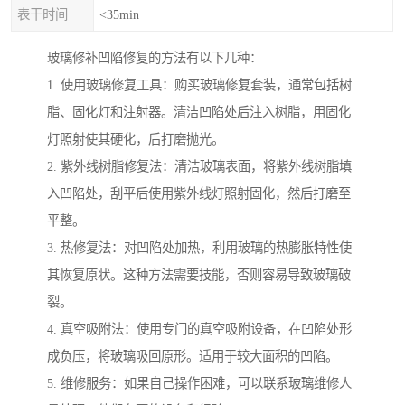
表干时间
<35min
玻璃修补凹陷修复的方法有以下几种：
1. 使用玻璃修复工具：购买玻璃修复套装，通常包括树
脂、固化灯和注射器。清洁凹陷处后注入树脂，用固化
灯照射使其硬化，后打磨抛光。
2. 紫外线树脂修复法：清洁玻璃表面，将紫外线树脂填
入凹陷处，刮平后使用紫外线灯照射固化，然后打磨至
平整。
3. 热修复法：对凹陷处加热，利用玻璃的热膨胀特性使
其恢复原状。这种方法需要技能，否则容易导致玻璃破
裂。
4. 真空吸附法：使用专门的真空吸附设备，在凹陷处形
成负压，将玻璃吸回原形。适用于较大面积的凹陷。
5. 维修服务：如果自己操作困难，可以联系玻璃维修人