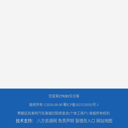
您是第
279281
位访客
版权所有 ©2026-08-08
蜀ICP备2025150592号-1
郫都区凯美特汽车玻璃凹陷修复店(个体工商户)
保留所有权利.
技术支持：
八方资源网
免责声明
管理员入口
网站地图