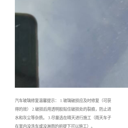
汽车玻璃修复温馨提示： 1.玻璃破损应及时修复（可获
得的效） 2.破损后用透明胶贴住破损处的裂痕，防止进
水和灰尘等杂质。 3.尽量选在晴天进行施工（雨天车子
在室内没洗车或没淋雨的前提下可以施工）。