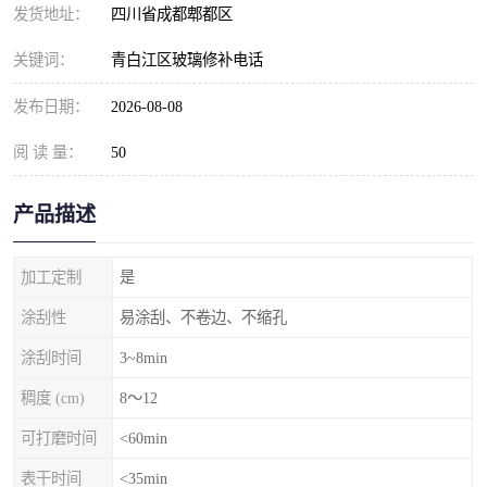
发货地址：
四川省成都郫都区
关键词：
青白江区玻璃修补电话
发布日期：
2026-08-08
阅 读 量：
50
产品描述
加工定制
是
涂刮性
易涂刮、不卷边、不缩孔
涂刮时间
3~8min
稠度 (cm)
8～12
可打磨时间
<60min
表干时间
<35min