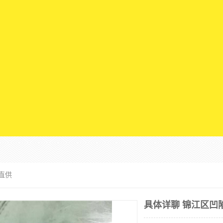
直供
具体详聊 锦江区凹