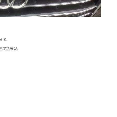
恶化。
或突然破裂。