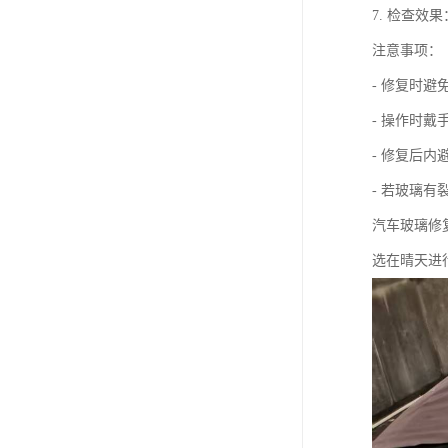
7. 检查
注意事项：
- 修复时
- 操作时
- 修复后内
- 若玻璃
汽车玻璃修
选在晴天进