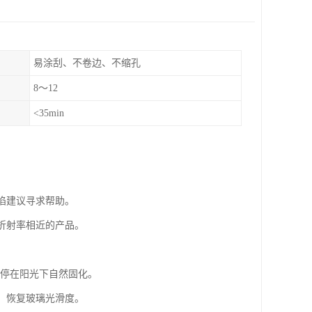
易涂刮、不卷边、不缩孔
8～12
<35min
陷建议寻求帮助。
璃折射率相近的产品。
辆停在阳光下自然固化。
光，恢复玻璃光滑度。