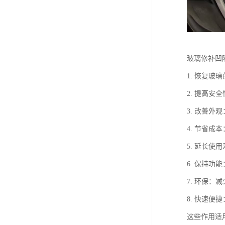
玻璃修补凹
1. 恢复
2. 提高
3. 改善
4. 节省
5. 延长
6. 保持
7. 环保
8. 快速
这些作用适