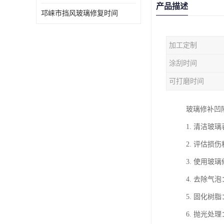
产品描述
邛崃市挡风玻璃修复时间
加工定制
涂刮时间
可打磨时间
玻璃修补凹
1. 清洁
2. 评估
3. 使用
4. 去除
5. 固化
6. 抛光