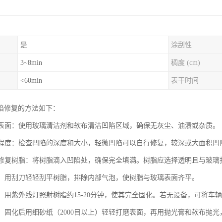
是
涂刮性
3~8min
稠度 (cm)
<60min
表干时间
陷修复的方法如下：
玻璃表面：使用玻璃清洁剂和软布清洁凹陷区域，确保无灰尘、油渍或杂质。
损伤程度：检查凹陷的深度和大小，轻微凹陷可以自行修复，较深或大面积凹
玻璃修复树脂：将树脂滴入凹陷处，确保完全填满。树脂应选择透明且与玻
气泡：用刮刀轻轻刮平树脂，排除内部气泡，使树脂与玻璃表面齐平。
树脂：用紫外线灯照射树脂约15-20分钟，使其完全固化。若无设备，可将车
处理：固化后用细砂纸（2000目以上）轻轻打磨表面，再用抛光膏和软布抛