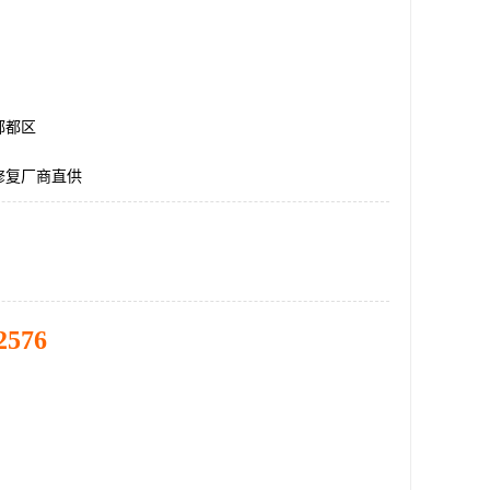
郫都区
修复厂商直供
2576