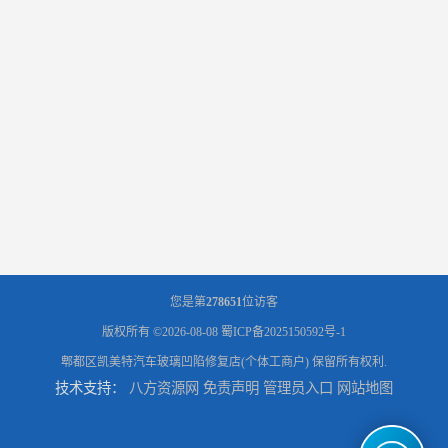
您是第
278651
位访客
版权所有 ©2026-08-08
蜀ICP备2025150592号-1
郫都区凯美特汽车玻璃凹陷修复店(个体工商户)
保留所有权利.
技术支持：
八方资源网
免责声明
管理员入口
网站地图