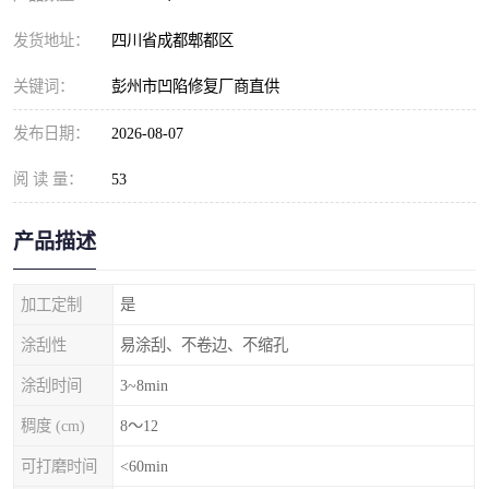
发货地址：
四川省成都郫都区
关键词：
彭州市凹陷修复厂商直供
发布日期：
2026-08-07
阅 读 量：
53
产品描述
加工定制
是
涂刮性
易涂刮、不卷边、不缩孔
涂刮时间
3~8min
稠度 (cm)
8～12
可打磨时间
<60min