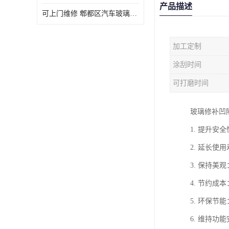
产品描述
可上门维修 郫都区汽车玻璃修补电话
加工定制
涂刮时间
可打磨时间
玻璃修补凹
1. 提升
2. 延长
3. 保持
4. 节约
5. 环保
6. 维持