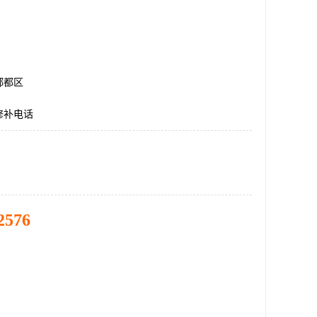
郫都区
修补电话
2576