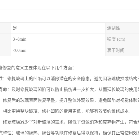
是
涂刮性
3~8min
稠度 (cm)
<60min
表干时间
陷修复的意义主要体现在以下几个方面：
安全性：修复玻璃上的凹陷可以消除潜在的安全隐患，避免因玻璃破损或结
使用寿命：及时修复玻璃凹陷可以防止损伤进一步扩大，从而延长玻璃的使
美观：修复后的玻璃表面恢复平整，提升整体外观效果，避免凹陷对视觉体验
成本：相比更换整块玻璃，修补凹陷的费用更低，能够有效节约维修成本。
节能：修复玻璃减少了对新玻璃的需求，降低了资源消耗和废弃物产生，符合
功能完整性：玻璃的隔热、隔音等功能在修复后得以保持，确保其正常使用效