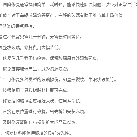
便捷：凹陷修复通常操作简单、耗时短，能够快速解决问题，减少对正常生活
财产价值：对于车辆或建筑等资产，完好的玻璃有助于维持其市场价值。
陷修复的特点包括：
：修复过程通常只需几十分钟，无需长时间等待。
比更换整块玻璃，修复费用大幅降低。
原貌：修复后几乎看不出痕迹，保留玻璃原有外观和强度。
节能：避免废弃玻璃产生，减少资源浪费。
范围广：可修复多种类型的玻璃损伤，如星形裂纹、牛眼状破损等。
简便：技师使用工具和树脂材料即可完成。
耐用：修复后的玻璃强度接近原状，使用寿命长。
拆卸：直接在原位置进行修复，省去拆卸安装麻烦。
扩展：及时修复能防止小损伤扩大成严重裂纹。
度高：修复材料能保持玻璃的良好透光性。