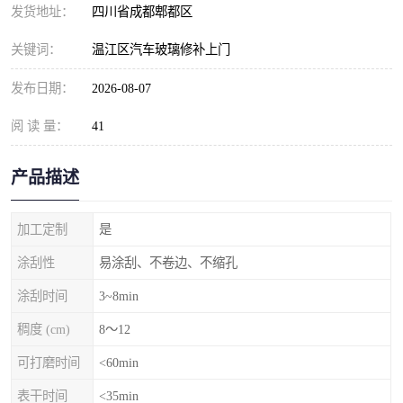
发货地址：
四川省成都郫都区
关键词：
温江区汽车玻璃修补上门
发布日期：
2026-08-07
阅 读 量：
41
产品描述
加工定制
是
涂刮性
易涂刮、不卷边、不缩孔
涂刮时间
3~8min
稠度 (cm)
8～12
可打磨时间
<60min
表干时间
<35min