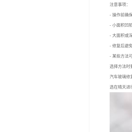
注意事项：
- 操作前
- 小面积凹
- 大面积
- 修复后
- 某些方
选择方法时
汽车玻璃修
选在晴天进