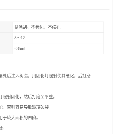
易涂刮、不卷边、不缩孔
8～12
<35min
凹陷处后注入树脂，用固化灯照射使其硬化，后打磨
线灯照射固化，然后打磨至平整。
技能，否则容易导致玻璃破裂。
适用于较大面积的凹陷。
验。