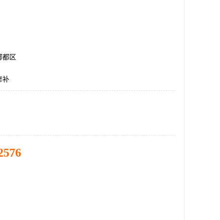
郫都区
修补
2576