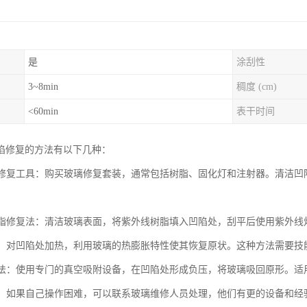
是
涂刮性
3~8min
稠度 (cm)
<60min
表干时间
陷修复的方法有以下几种：
玻璃修复工具：购买玻璃修复套装，通常包括树脂、固化灯和注射器。清洁
线树脂修复法：清洁玻璃表面，将紫外线树脂填入凹陷处，刮平后使用紫外
复法：对凹陷处加热，利用玻璃的热膨胀特性使其恢复原状。这种方法需要
吸附法：使用专门的真空吸附设备，在凹陷处形成负压，将玻璃吸回原形。
服务：如果自己操作困难，可以联系玻璃维修人员处理，他们有更的设备和经