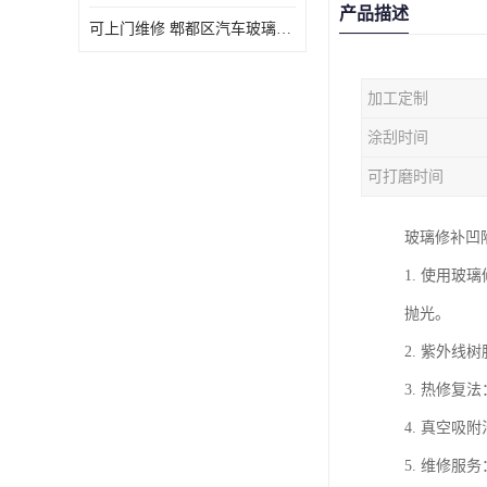
产品描述
可上门维修 郫都区汽车玻璃修补电话
加工定制
涂刮时间
可打磨时间
玻璃修补凹
1. 使用
抛光。
2. 紫外
3. 热修
4. 真空
5. 维修