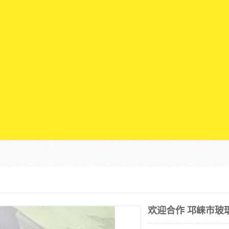
欢迎合作 邛崃市玻