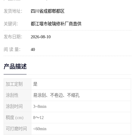
发货地址：
四川省成都郫都区
关键词：
都江堰市玻璃修补厂商直供
发布日期：
2026-08-10
阅 读 量：
40
产品描述
加工定制
是
涂刮性
易涂刮、不卷边、不缩孔
涂刮时间
3~8min
稠度 (cm)
8～12
可打磨时间
<60min