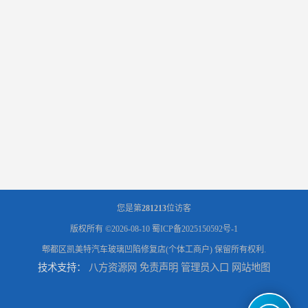
您是第
281213
位访客
版权所有 ©2026-08-10
蜀ICP备2025150592号-1
郫都区凯美特汽车玻璃凹陷修复店(个体工商户)
保留所有权利.
技术支持：
八方资源网
免责声明
管理员入口
网站地图