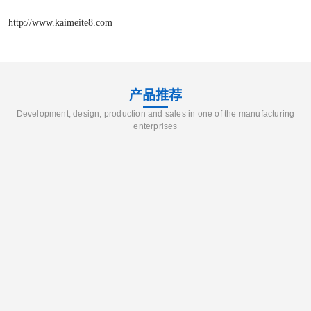
http://www.kaimeite8.com
产品推荐
Development, design, production and sales in one of the manufacturing
enterprises