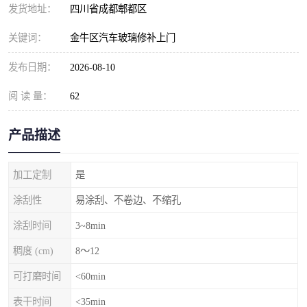
发货地址：
四川省成都郫都区
关键词：
金牛区汽车玻璃修补上门
发布日期：
2026-08-10
阅 读 量：
62
产品描述
加工定制
是
涂刮性
易涂刮、不卷边、不缩孔
涂刮时间
3~8min
稠度 (cm)
8～12
可打磨时间
<60min
表干时间
<35min