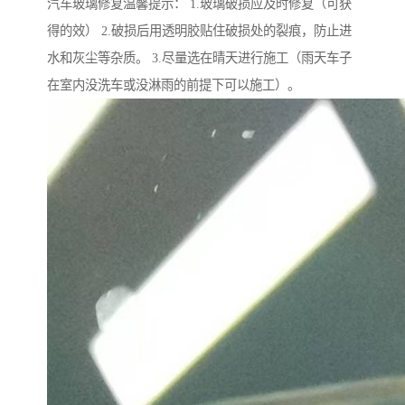
汽车玻璃修复温馨提示： 1.玻璃破损应及时修复（可获
得的效） 2.破损后用透明胶贴住破损处的裂痕，防止进
水和灰尘等杂质。 3.尽量选在晴天进行施工（雨天车子
在室内没洗车或没淋雨的前提下可以施工）。