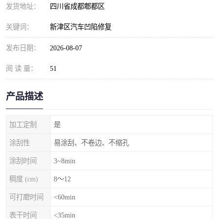
发货地址：
四川省成都郫都区
关键词：
新津区汽车凹陷修复
发布日期：
2026-08-07
阅 读 量：
51
产品描述
加工定制
是
涂刮性
易涂刮、不卷边、不缩孔
涂刮时间
3~8min
稠度 (cm)
8～12
可打磨时间
<60min
表干时间
<35min