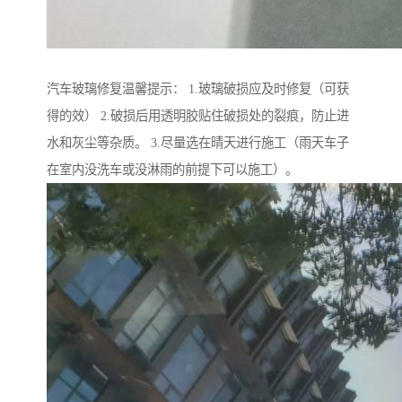
汽车玻璃修复温馨提示： 1.玻璃破损应及时修复（可获
得的效） 2.破损后用透明胶贴住破损处的裂痕，防止进
水和灰尘等杂质。 3.尽量选在晴天进行施工（雨天车子
在室内没洗车或没淋雨的前提下可以施工）。