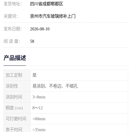
发货地址：
四川省成都郫都区
关键词：
崇州市汽车玻璃修补上门
发布日期：
2026-08-10
阅 读 量：
58
产品描述
加工定制
是
涂刮性
易涂刮、不卷边、不缩孔
涂刮时间
3~8min
稠度 (cm)
8～12
可打磨时间
<60min
表干时间
<35min