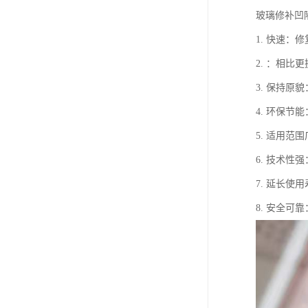
玻璃修补凹
1. 快速
2. ：相
3. 保持
4. 环保
5. 适用
6. 技术
7. 延长
8. 安全