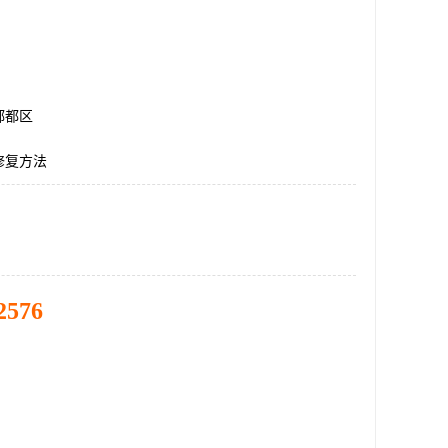
郫都区
修复方法
2576