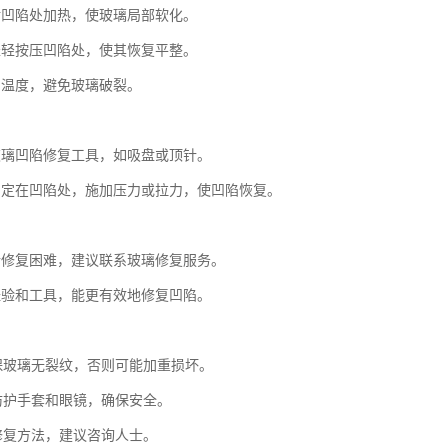
对凹陷处加热，使玻璃局部软化。
轻轻按压凹陷处，使其恢复平整。
制温度，避免玻璃破裂。
玻璃凹陷修复工具，如吸盘或顶针。
固定在凹陷处，施加压力或拉力，使凹陷恢复。
行修复困难，建议联系玻璃修复服务。
经验和工具，能更有效地修复凹陷。
确保玻璃无裂纹，否则可能加重损坏。
戴防护手套和眼镜，确保安全。
定修复方法，建议咨询人士。