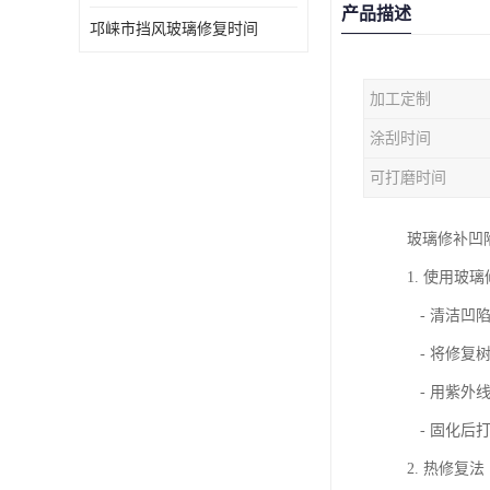
产品描述
邛崃市挡风玻璃修复时间
加工定制
涂刮时间
可打磨时间
玻璃修补凹
1. 使用玻
- 清洁凹
- 将修复
- 用紫外
- 固化后
2. 热修复法