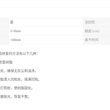
是
涂刮性
3~8min
稠度 (cm)
<60min
表干时间
陷修复的方法有以下几种：
璃修复树脂
陷处，确保无灰尘和油渍。
树脂滴入凹陷处，填满凹陷。
线灯照射，使树脂固化。
打磨抛光，恢复平整。