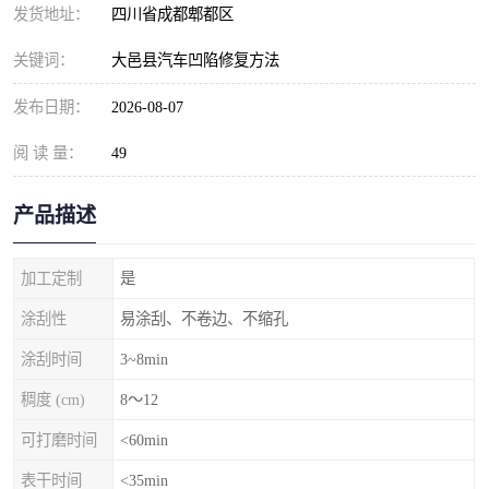
发货地址：
四川省成都郫都区
关键词：
大邑县汽车凹陷修复方法
发布日期：
2026-08-07
阅 读 量：
49
产品描述
加工定制
是
涂刮性
易涂刮、不卷边、不缩孔
涂刮时间
3~8min
稠度 (cm)
8～12
可打磨时间
<60min
表干时间
<35min