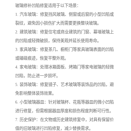
玻璃修补凹陷修复适用于以下场景：
1. 汽车玻璃：修复挡风玻璃、侧窗或后窗的小型凹陷或
裂纹，避免因小损伤扩大而需要更换整块玻璃。
2. 建筑玻璃：修复住宅或商业建筑的门窗、幕墙玻璃上
的凹陷或轻微破损，保持美观并延长使用寿命。
3. 家具玻璃：修复茶几、橱柜门等家具玻璃表面的凹陷
或磕碰痕迹，恢复平整外观。
4. 家电玻璃：处理冰箱面板、烤箱门等家电玻璃的轻微
凹陷，防止进一步损坏。
5. 装饰玻璃：修复镜子、艺术玻璃等装饰品的凹陷，避
免影响整体装饰效果。
6. 小型玻璃器皿：针对玻璃杯、花瓶等器皿的微小凹陷
进行修复，但需根据器皿厚度和损伤程度判断可行性。
7. 历史保护：在文物或历史建筑修复中，对具有保留价
值的旧玻璃进行凹陷修复，减少替换需求。