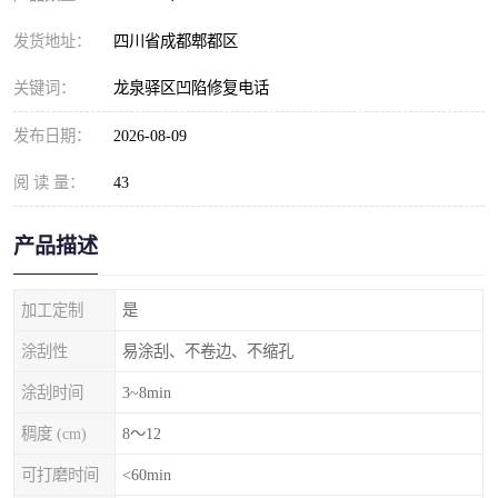
发货地址：
四川省成都郫都区
关键词：
龙泉驿区凹陷修复电话
发布日期：
2026-08-09
阅 读 量：
43
产品描述
加工定制
是
涂刮性
易涂刮、不卷边、不缩孔
涂刮时间
3~8min
稠度 (cm)
8～12
可打磨时间
<60min