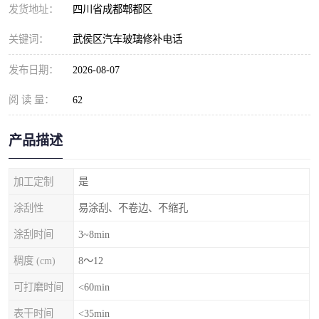
发货地址：
四川省成都郫都区
关键词：
武侯区汽车玻璃修补电话
发布日期：
2026-08-07
阅 读 量：
62
产品描述
加工定制
是
涂刮性
易涂刮、不卷边、不缩孔
涂刮时间
3~8min
稠度 (cm)
8～12
可打磨时间
<60min
表干时间
<35min