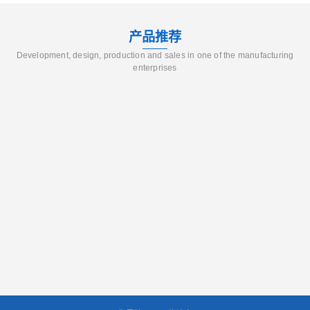
产品推荐
Development, design, production and sales in one of the manufacturing
enterprises