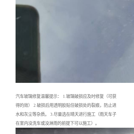
汽车玻璃修复温馨提示： 1.玻璃破损应及时修复（可获
得的效） 2.破损后用透明胶贴住破损处的裂痕，防止进
水和灰尘等杂质。 3.尽量选在晴天进行施工（雨天车子
在室内没洗车或没淋雨的前提下可以施工）。