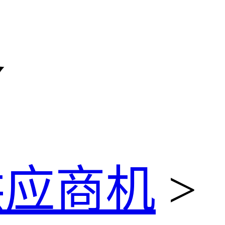
复
供应商机
>