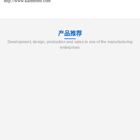
http://www.kaimeite8.com
产品推荐
Development, design, production and sales in one of the manufacturing
enterprises