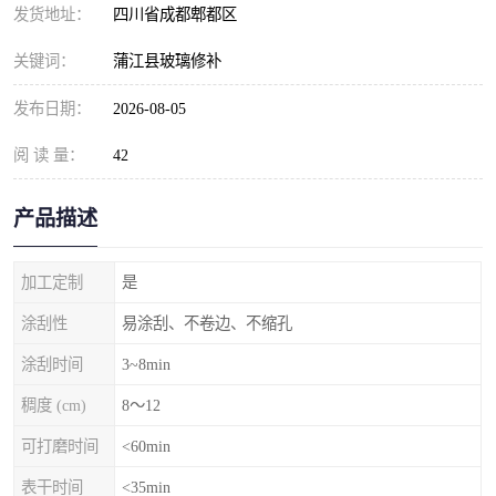
发货地址：
四川省成都郫都区
关键词：
蒲江县玻璃修补
发布日期：
2026-08-05
阅 读 量：
42
产品描述
加工定制
是
涂刮性
易涂刮、不卷边、不缩孔
涂刮时间
3~8min
稠度 (cm)
8～12
可打磨时间
<60min
表干时间
<35min