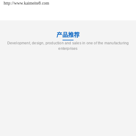
http://www.kaimeite8.com
产品推荐
Development, design, production and sales in one of the manufacturing
enterprises