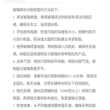
玻璃修补凹陷修复的方法如下：
1. 清洁玻璃表面：使用玻璃清洁剂和软布清洁凹陷区
域，确保无灰尘、油渍或杂质。
2. 评估损伤程度：检查凹陷的深度和大小，轻微凹陷可
以自行修复，较深或大面积凹陷建议寻求帮助。
3. 使用玻璃修复树脂：将树脂滴入凹陷处，确保完全填
满。树脂应选择透明且与玻璃折射率相近的产品。
4. 去除气泡：用刮刀轻轻刮平树脂，排除内部气泡，使
树脂与玻璃表面齐平。
5. 固化树脂：用紫外线灯照射树脂约15-20分钟，使其完
全固化。若无设备，可将车辆停在阳光下自然固化。
6. 抛光处理：固化后用细砂纸（2000目以上）轻轻打磨
表面，再用抛光膏和软布抛光，恢复玻璃光滑度。
7. 检查效果：从不同角度观察修复区域，确保无明显痕