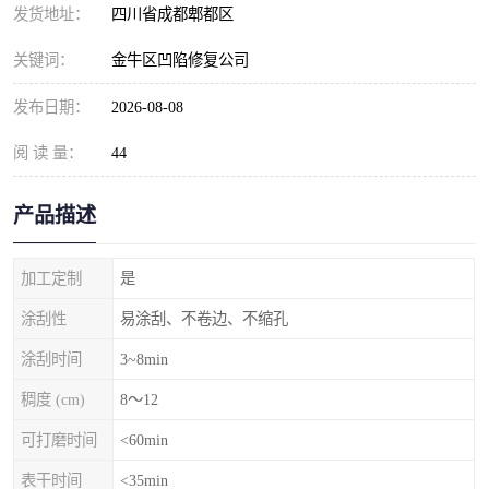
发货地址：
四川省成都郫都区
关键词：
金牛区凹陷修复公司
发布日期：
2026-08-08
阅 读 量：
44
产品描述
加工定制
是
涂刮性
易涂刮、不卷边、不缩孔
涂刮时间
3~8min
稠度 (cm)
8～12
可打磨时间
<60min
表干时间
<35min