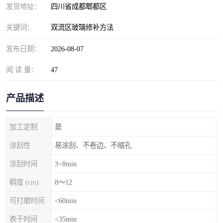
发货地址：
四川省成都郫都区
关键词：
双流区玻璃修补方法
发布日期：
2026-08-07
阅 读 量：
47
产品描述
加工定制
是
涂刮性
易涂刮、不卷边、不缩孔
涂刮时间
3~8min
稠度 (cm)
8～12
可打磨时间
<60min
表干时间
<35min