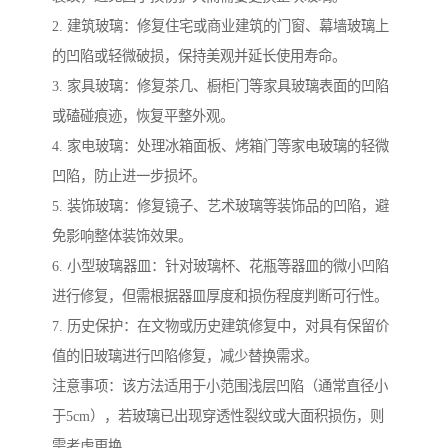
2. 建筑玻璃：修复住宅或商业建筑的门窗、幕墙玻璃上
的凹陷或轻微破损，保持美观并延长使用寿命。
3. 家具玻璃：修复茶几、橱柜门等家具玻璃表面的凹陷
或磕碰痕迹，恢复平整外观。
4. 家电玻璃：处理冰箱面板、烤箱门等家电玻璃的轻微
凹陷，防止进一步损坏。
5. 装饰玻璃：修复镜子、艺术玻璃等装饰品的凹陷，避
免影响整体装饰效果。
6. 小型玻璃器皿：针对玻璃杯、花瓶等器皿的微小凹陷
进行修复，但需根据器皿厚度和损伤程度判断可行性。
7. 历史保护：在文物或历史建筑修复中，对具有保留价
值的旧玻璃进行凹陷修复，减少替换需求。
注意事项：该方法适用于小范围浅层凹陷（通常直径小
于5cm），若玻璃已出现穿透性裂纹或大面积损伤，则
需考虑更换。