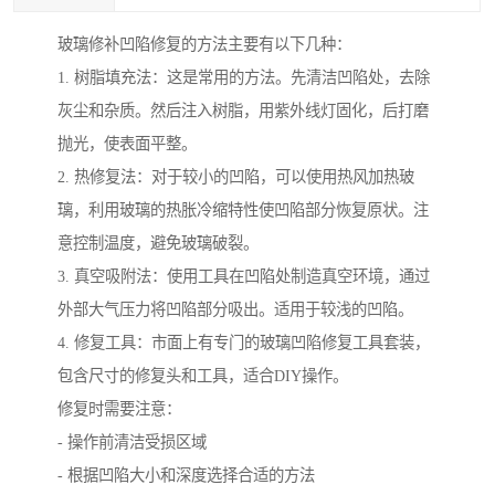
玻璃修补凹陷修复的方法主要有以下几种：
1. 树脂填充法：这是常用的方法。先清洁凹陷处，去除
灰尘和杂质。然后注入树脂，用紫外线灯固化，后打磨
抛光，使表面平整。
2. 热修复法：对于较小的凹陷，可以使用热风加热玻
璃，利用玻璃的热胀冷缩特性使凹陷部分恢复原状。注
意控制温度，避免玻璃破裂。
3. 真空吸附法：使用工具在凹陷处制造真空环境，通过
外部大气压力将凹陷部分吸出。适用于较浅的凹陷。
4. 修复工具：市面上有专门的玻璃凹陷修复工具套装，
包含尺寸的修复头和工具，适合DIY操作。
修复时需要注意：
- 操作前清洁受损区域
- 根据凹陷大小和深度选择合适的方法