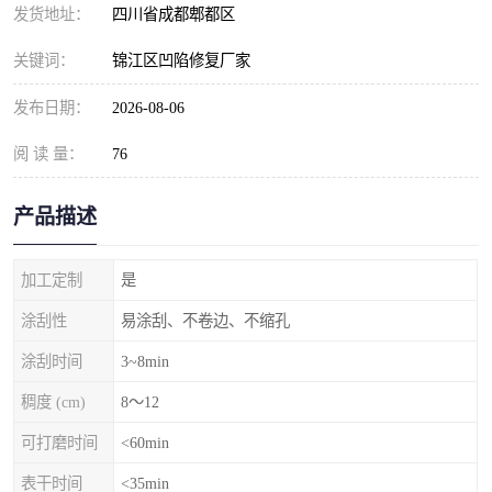
发货地址：
四川省成都郫都区
关键词：
锦江区凹陷修复厂家
发布日期：
2026-08-06
阅 读 量：
76
产品描述
加工定制
是
涂刮性
易涂刮、不卷边、不缩孔
涂刮时间
3~8min
稠度 (cm)
8～12
可打磨时间
<60min
表干时间
<35min