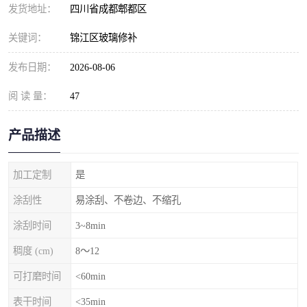
发货地址：
四川省成都郫都区
关键词：
锦江区玻璃修补
发布日期：
2026-08-06
阅 读 量：
47
产品描述
加工定制
是
涂刮性
易涂刮、不卷边、不缩孔
涂刮时间
3~8min
稠度 (cm)
8～12
可打磨时间
<60min
表干时间
<35min