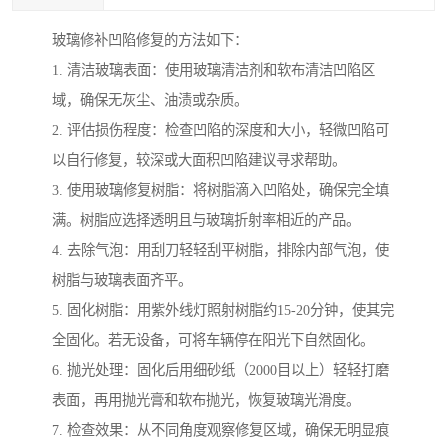
玻璃修补凹陷修复的方法如下：
1. 清洁玻璃表面：使用玻璃清洁剂和软布清洁凹陷区
域，确保无灰尘、油渍或杂质。
2. 评估损伤程度：检查凹陷的深度和大小，轻微凹陷可
以自行修复，较深或大面积凹陷建议寻求帮助。
3. 使用玻璃修复树脂：将树脂滴入凹陷处，确保完全填
满。树脂应选择透明且与玻璃折射率相近的产品。
4. 去除气泡：用刮刀轻轻刮平树脂，排除内部气泡，使
树脂与玻璃表面齐平。
5. 固化树脂：用紫外线灯照射树脂约15-20分钟，使其完
全固化。若无设备，可将车辆停在阳光下自然固化。
6. 抛光处理：固化后用细砂纸（2000目以上）轻轻打磨
表面，再用抛光膏和软布抛光，恢复玻璃光滑度。
7. 检查效果：从不同角度观察修复区域，确保无明显痕