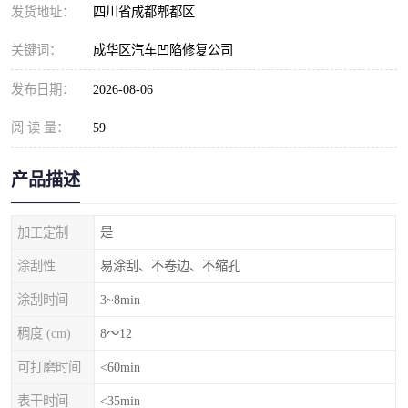
发货地址：
四川省成都郫都区
关键词：
成华区汽车凹陷修复公司
发布日期：
2026-08-06
阅 读 量：
59
产品描述
加工定制
是
涂刮性
易涂刮、不卷边、不缩孔
涂刮时间
3~8min
稠度 (cm)
8～12
可打磨时间
<60min
表干时间
<35min