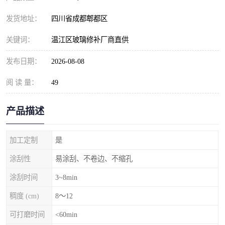
发货地址：
四川省成都郫都区
关键词：
温江区玻璃修补厂商直供
发布日期：
2026-08-08
阅 读 量：
49
产品描述
加工定制
是
涂刮性
易涂刮、不卷边、不缩孔
涂刮时间
3~8min
稠度 (cm)
8～12
可打磨时间
<60min