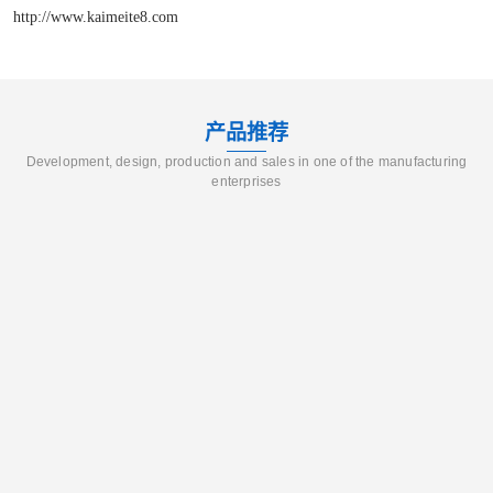
http://www.kaimeite8.com
产品推荐
Development, design, production and sales in one of the manufacturing
enterprises