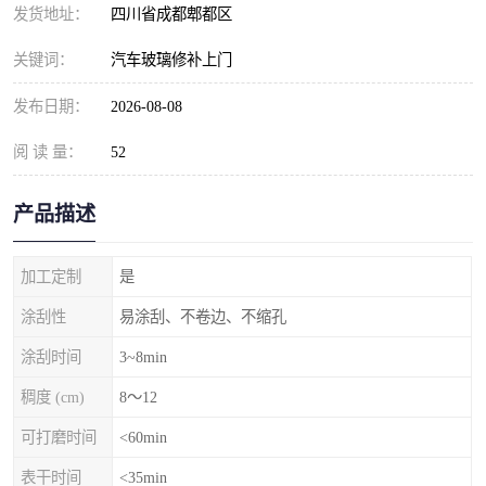
发货地址：
四川省成都郫都区
关键词：
汽车玻璃修补上门
发布日期：
2026-08-08
阅 读 量：
52
产品描述
加工定制
是
涂刮性
易涂刮、不卷边、不缩孔
涂刮时间
3~8min
稠度 (cm)
8～12
可打磨时间
<60min
表干时间
<35min