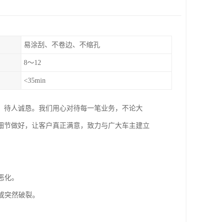
易涂刮、不卷边、不缩孔
8～12
<35min
，待人诚恳。我们用心对待每一笔业务，不论大
细节做好，让客户真正满意，致力与广大车主建立
恶化。
或突然破裂。