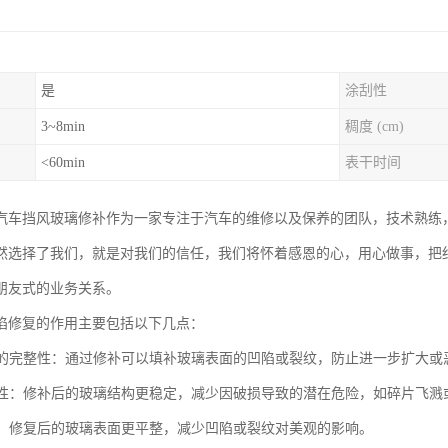
是
涂刮性
3~8min
稠度 (cm)
<60min
表干时间
汽车挡风玻璃修补作为一家专注于汽车的维修以及保养的团队，技术熟练
然选择了我们，就是对我们的信任，我们将怀着感恩的心，用心做事，把
朋友式的业务关系。
陷修复的作用主要包括以下几点：
玻璃的完整性：通过修补可以填补玻璃表面的凹陷或裂纹，防止进一步扩大或
安全性：修补后的玻璃结构更稳定，减少因破损导致的潜在危险，如碎片飞溅
外观：修复后的玻璃表面更平整，减少凹陷或裂纹对美观的影响。