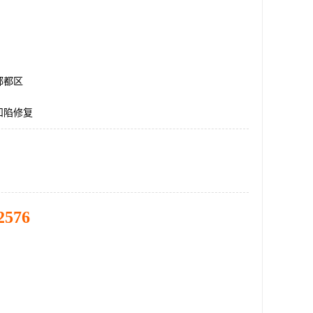
郫都区
凹陷修复
2576