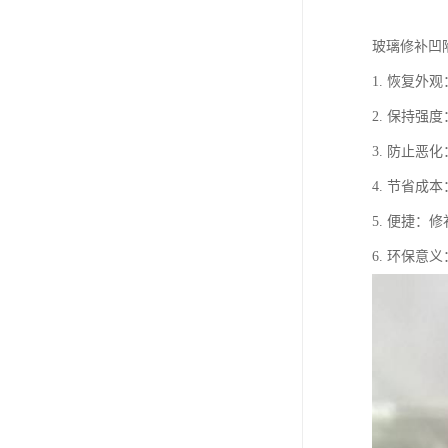
玻璃修补凹
1. 恢复
2. 保持
3. 防止
4. 节省
5. 便捷
6. 环保