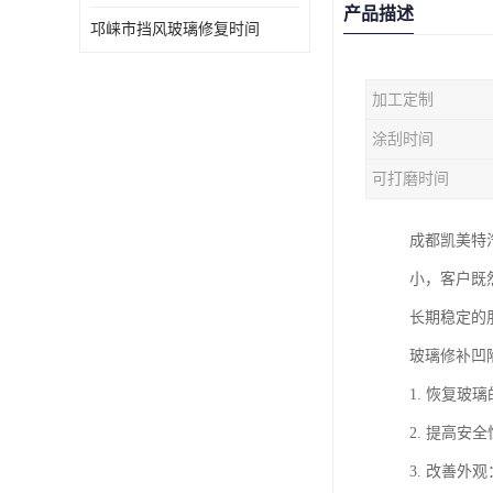
产品描述
邛崃市挡风玻璃修复时间
加工定制
涂刮时间
可打磨时间
成都凯美特
小，客户既
长期稳定的
玻璃修补凹
1. 恢复
2. 提高
3. 改善