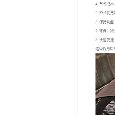
4. 节省
5. 延长
6. 保持
7. 环保
8. 快速
这些作用适