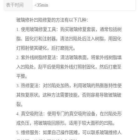
表干时间
<35min
玻璃修补凹陷修复的方法有以下几种：
1. 使用玻璃修复工具：购买玻璃修复套装，通常包括树
脂、固化灯和注射器。清洁凹陷处后注入树脂，用固化
灯照射使其硬化，后打磨抛光。
2. 紫外线树脂修复法：清洁玻璃表面，将紫外线树脂填
入凹陷处，刮平后使用紫外线灯照射固化，然后打磨至
平整。
3. 热修复法：对凹陷处加热，利用玻璃的热膨胀特性使
其恢复原状。这种方法需要技能，否则容易导致玻璃破
裂。
4. 真空吸附法：使用专门的真空吸附设备，在凹陷处形
成负压，将玻璃吸回原形。适用于较大面积的凹陷。
5. 维修服务：如果自己操作困难，可以联系玻璃维修人