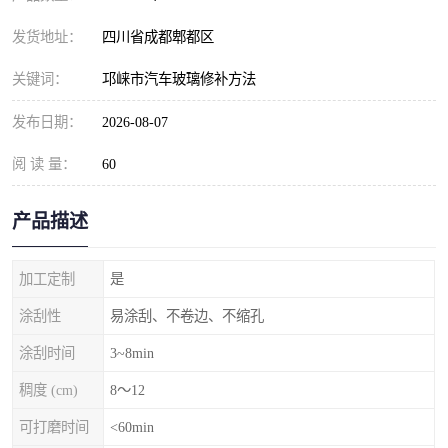
发货地址：
四川省成都郫都区
关键词：
邛崃市汽车玻璃修补方法
发布日期：
2026-08-07
阅 读 量：
60
产品描述
加工定制
是
涂刮性
易涂刮、不卷边、不缩孔
涂刮时间
3~8min
稠度 (cm)
8～12
可打磨时间
<60min