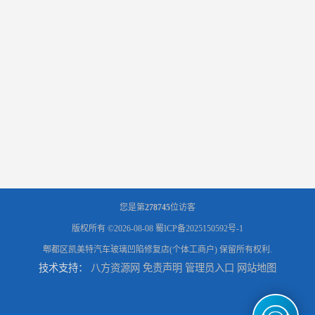
您是第
278745
位访客
版权所有 ©2026-08-08
蜀ICP备2025150592号-1
郫都区凯美特汽车玻璃凹陷修复店(个体工商户)
保留所有权利.
技术支持：
八方资源网
免责声明
管理员入口
网站地图