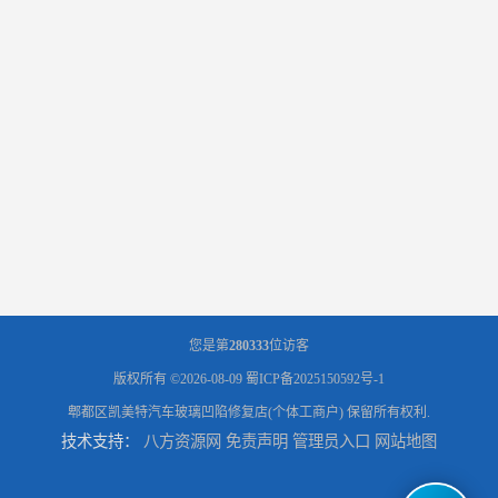
您是第
280333
位访客
版权所有 ©2026-08-09
蜀ICP备2025150592号-1
郫都区凯美特汽车玻璃凹陷修复店(个体工商户)
保留所有权利.
技术支持：
八方资源网
免责声明
管理员入口
网站地图