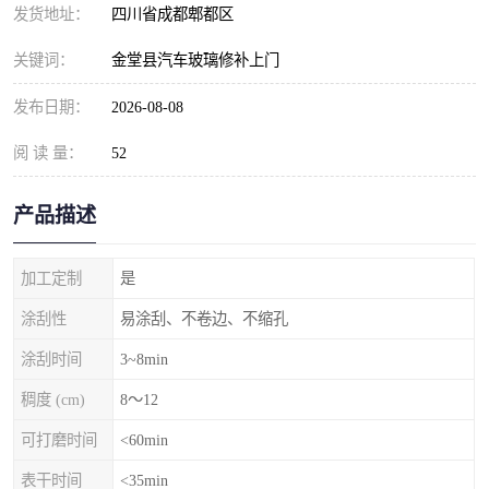
发货地址：
四川省成都郫都区
关键词：
金堂县汽车玻璃修补上门
发布日期：
2026-08-08
阅 读 量：
52
产品描述
加工定制
是
涂刮性
易涂刮、不卷边、不缩孔
涂刮时间
3~8min
稠度 (cm)
8～12
可打磨时间
<60min
表干时间
<35min