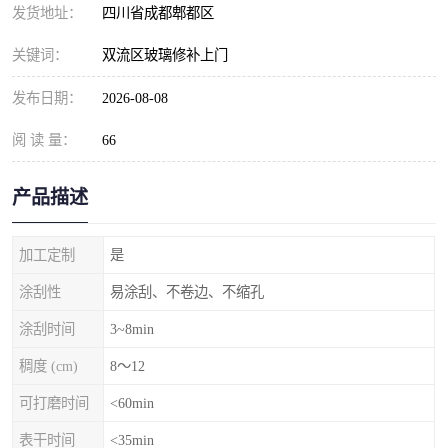
发货地址：
四川省成都郫都区
关键词：
双流区玻璃修补上门
发布日期：
2026-08-08
阅 读 量：
66
产品描述
加工定制
是
涂刮性
易涂刮、不卷边、不缩孔
涂刮时间
3~8min
稠度 (cm)
8～12
可打磨时间
<60min
表干时间
<35min