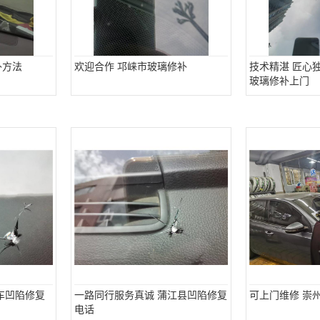
补方法
欢迎合作 邛崃市玻璃修补
技术精湛 匠心
玻璃修补上门
车凹陷修复
一路同行服务真诚 蒲江县凹陷修复
可上门维修 崇
电话