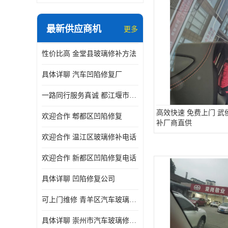
最新供应商机
更多
性价比高 金堂县玻璃修补方法
具体详聊 汽车凹陷修复厂
一路同行服务真诚 都江堰市凹陷修复厂商直供
高效快速 免费上门 武
欢迎合作 郫都区凹陷修复
补厂商直供
欢迎合作 温江区玻璃修补电话
欢迎合作 新都区凹陷修复电话
具体详聊 凹陷修复公司
可上门维修 青羊区汽车玻璃修补公司
具体详聊 崇州市汽车玻璃修补厂家