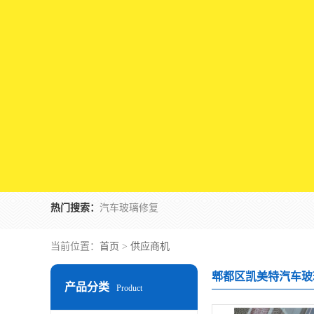
热门搜索：
汽车玻璃修复
当前位置：
首页
>
供应商机
郫都区凯美特汽车玻
产品分类
Product