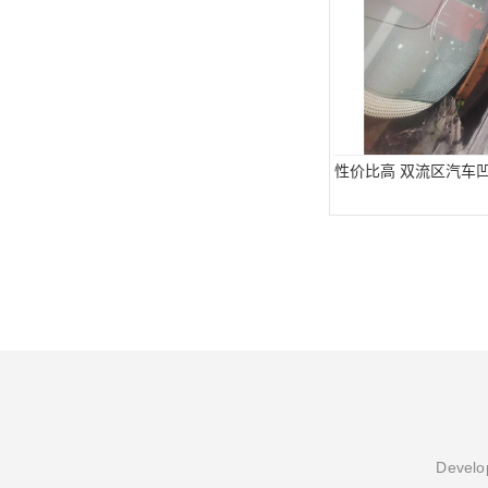
性价比高 双流区汽车
Develop