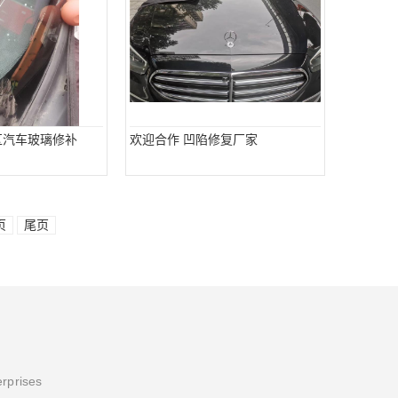
区汽车玻璃修补
欢迎合作 凹陷修复厂家
页
尾页
erprises