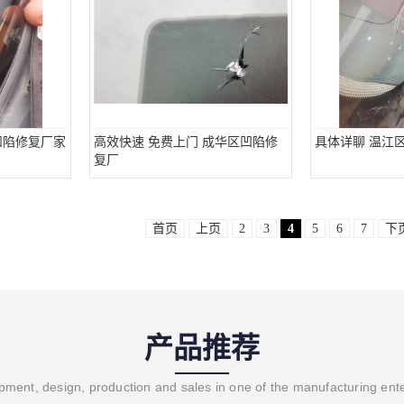
凹陷修复厂家
高效快速 免费上门 成华区凹陷修
具体详聊 温江
复厂
首页
上页
2
3
4
5
6
7
下
产品推荐
ment, design, production and sales in one of the manufacturing ent