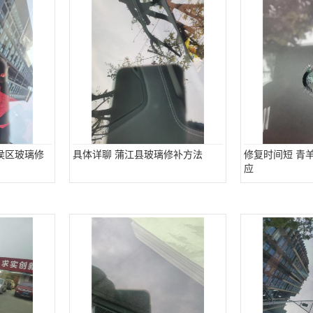
侯区玻璃修
具体详聊 蒲江县玻璃修补方法
修复时间短 青
应